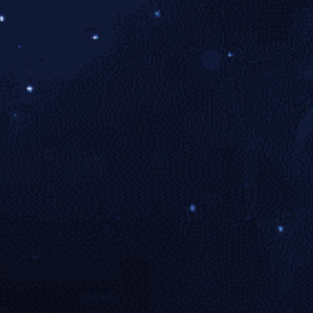
国安前锋张玉宁因家中喜事缺阵现…
相关推荐文章
哈珀是否应坦然接受替补身份
本文旨在探讨哈珀是否应坦然接受替
2026-07-21
西甲赛季最佳阵容揭晓姆巴佩
在2023赛季西甲联赛中，最佳阵容
2026-06-30
宿茂臻谈木兰表现出色并重申
在最近的一次采访中，宿茂臻对木兰
2026-06-13