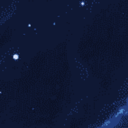
寻求突破以提升自己的竞争力。在这样的背景下，金州勇士若能及
程度上的安全感，使得团队协作更加顺畅。
露头角，他们渴望进入季后赛并争夺总冠军。如果勇士能够保留
人才加入。这不仅利好当前阵容，更是未来发展的基础。
支球队如何运作。在目前经济状况下，一份合理的新合同将使其
略无疑会增加他们再次争夺总冠军的可能性。
引发了广泛关注。众多媒体纷纷对此进行报道，各路评论员也发
们对这个决定的支持与期待，希望能够见证更多精彩比赛。
步巩固球队文化。这种文化强调团队协作与拼搏精神，而这些正
值，因为它体现的是一种精神传递与使命延续。