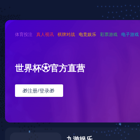
beat365官方网站
欢迎访问
beat365官方网站入口
，提供
日同步更新千场