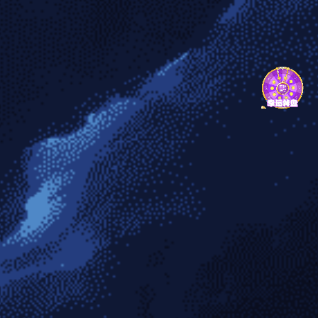
时完成与庫里的续约，将会在市场上占据主
住像庫里这样的核心球员，他们就可以利用
他潜在引援充满信心，也让外界看到勇士不
表观点，以解读这一事件背后的深层含义。
是由庫里等人所倡导和传承下来。因此，他