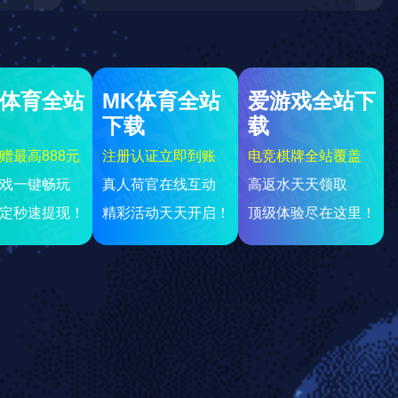
看到库里的冷静与果敢，这种气质正是来自
奏。
得勇士队始终保持竞争力。这种适应性让库
不可或缺的一部分。通过续约，可以确保球
队，不仅会增强现有阵容，还可能会诱导一
同时制定出更有针对性的引援计划，从而提