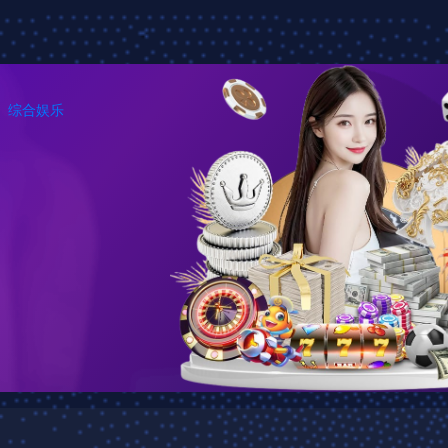
App下载
关于我们
体育焦点
入口
APP与网页版入口｜畅享全
全面覆盖足球、篮球、电竞等项目的赛事资讯与数据
比赛，聚焦热门体育内容， 助您轻松获取赛事动态
手机App
网页版