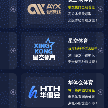
首页
/
体育焦点
夫·科尔的回归，库里的续约问题变得更加
勇士队未来的构建产生深远影响。本文将从
详细阐述，以期全面分析这一话题。
多的战术自由，使其能够在场上展现出更强的
变了整个联盟对于三分球使用的看法。