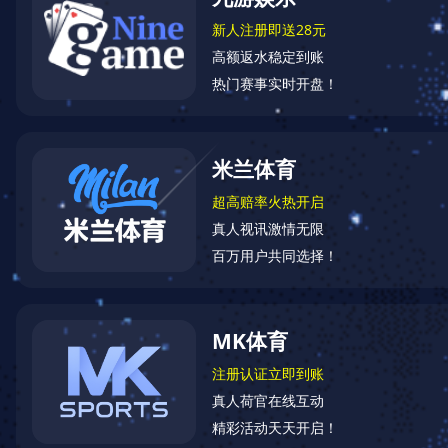
科尔回归助力库里续约变轻松
2026-07-09 01:42
58 次阅读
近年来，斯蒂芬·库里在NBA的表现堪称
轻松。从2023年八月起，库里将有机会
科尔对库里职业生涯的影响、续约对球队
1、科尔对库里职业生
史蒂夫·科尔自2014年担任勇士队主教
创造力和领导能力。在这样的体系下，库