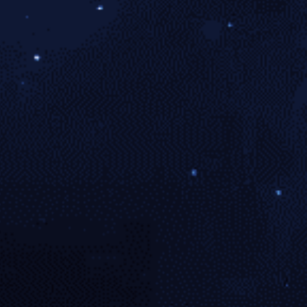
#2
帕森斯：布伦森降薪夺
在当今的篮球联盟中，球员
#3
德国足协计划与克洛普
近年来，德国足球在国际舞
#4
宿茂臻谈木兰表现出色
在最近的一次采访中，宿茂
#5