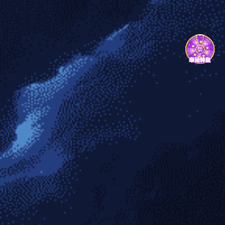
2026-06-28
2026-06-28
2026-06-27
2026-06-26
2026-06-23
2026-06-22
2026-06-21
2026-06-20
2026-06-19
2026-06-19
2026-06-18