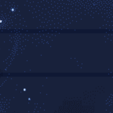
议签下赖安罗伯托交易细节
同经历可成书
登作为第六人的成功经历
度分析与探讨
的重要原因
危下课在即成定局
门将人选仍待确定
30世界杯的消息引发热议
次哈登米切尔出手36次
应将失去威胁性
彩瞬间与感受