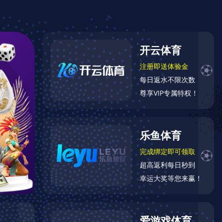
注册入口
2026-08-03
2026-08-01
2026-07-29
2026-07-29
2026-07-26
2026-07-24
2026-07-24