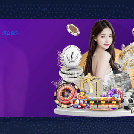
App下载
关于我们
体育焦点
物浦寻找新机会
像配色助力辉煌表现
需面对詹姆斯和约基奇的挑战
议中国男篮引进合适外教
未来谈判需借鉴
市场热潮
伦纳德身上汲取丰富冠军经验