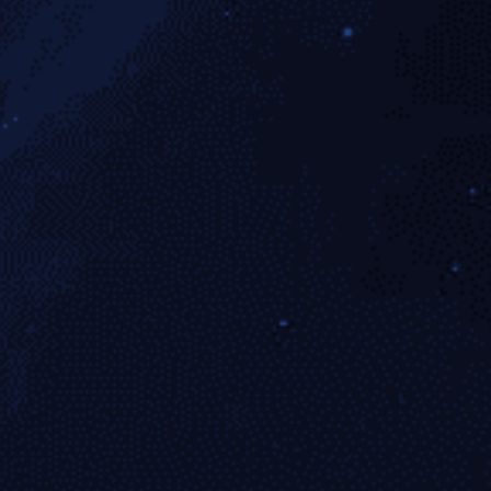
冠改变游戏规则各队
薪资与球队竞争力之间的关系愈发重要。近...
签订四年合同直至
台上的表现引发了广泛关注。随着2026年世...
并重申锻炼新人战
臻对木兰队在比赛中的出色表现给予了高度...