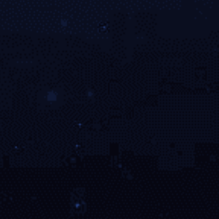
变轻松八月起可签
BA的表现堪称传奇，而他与金州勇士队的关系...
联系我们
快速导航
夏市河州大道628号
App下载
关于我们
upport@golfballsnstuff.com
隐私政策
用户协议
网站地图